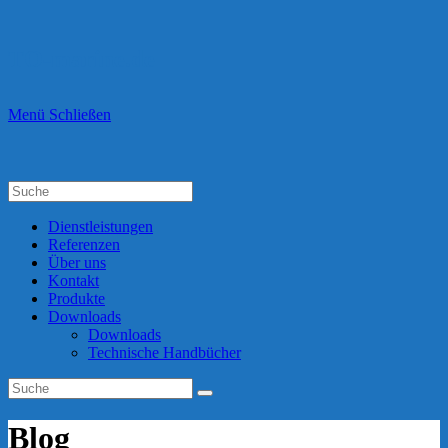
Zum
Inhalt
springen
TO-marine.de
Menü
Schließen
Dienstleistungen
Referenzen
Über uns
Kontakt
Produkte
Downloads
Downloads
Technische Handbücher
Blog