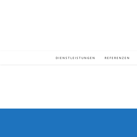
Zum
Inhalt
springen
DIENSTLEISTUNGEN
REFERENZEN