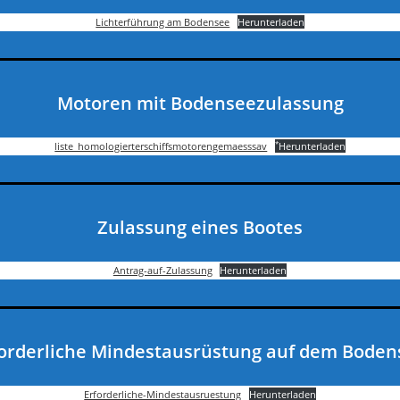
Lichterführung am Bodensee
Herunterladen
Motoren mit Bodenseezulassung
*
liste_homologierterschiffsmotorengemaesssav
Herunterladen
Zulassung eines Bootes
Antrag-auf-Zulassung
Herunterladen
forderliche Mindestausrüstung auf dem Boden
Erforderliche-Mindestausruestung
Herunterladen